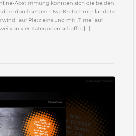
Online-Abstimmung konnten sich die beiden
andere durchsetzen. Uwe Kretschmer landete
ind“ auf Platz eins und mit „Time“ auf
wei von vier Kategorien schaffte […]