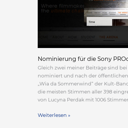
Nominierung für die Sony PRO
Gleich zwei meiner Beiträge sind b
nominiert und nach der öffentliche
„Wia da Sommerwind“ der Kult-Band D
die meisten Stimmen aller 398 eingr
von Lucyna Perdak mit 1006 Stimmen
Weiterlesen »