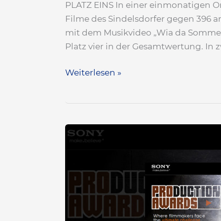
PLATZ EINS In einer einmonatigen 
Filme des Sindelsdorfer gegen 396 
mit dem Musikvideo „Wia da Sommerw
Platz vier in der Gesamtwertung. In z
Weiterlesen »
Nominierung
für
die
Sony
PROduction
Awards
2013