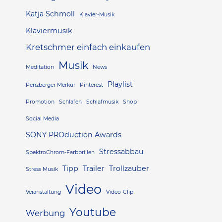
Katja Schmoll
Klavier-Musik
Klaviermusik
Kretschmer einfach einkaufen
Musik
Meditation
News
Playlist
Penzberger Merkur
Pinterest
Promotion
Schlafen
Schlafmusik
Shop
Social Media
SONY PROduction Awards
Stressabbau
SpektroChrom-Farbbrillen
Tipp
Trailer
Trollzauber
Stress Musik
Video
Veranstaltung
Video-Clip
Youtube
Werbung