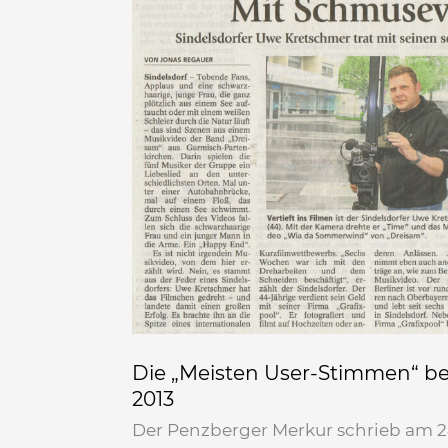
„Meisten
User-
Stimmen“
bei
den
SONY
PROduction
AWARDS
2013
Die „Meisten User-Stimmen“ 
2013
Der Penzberger Merkur schrieb am 