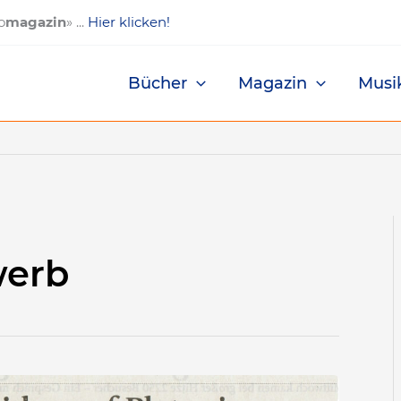
o
magazin
» ...
Hier klicken!
Bücher
Magazin
Musi
werb