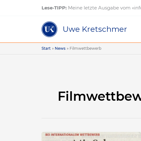
Zum
Lese-TIPP:
Meine letzte Ausgabe vom «inf
Inhalt
springen
Uwe Kretschmer
Start
News
Filmwettbewerb
Filmwettbe
Die