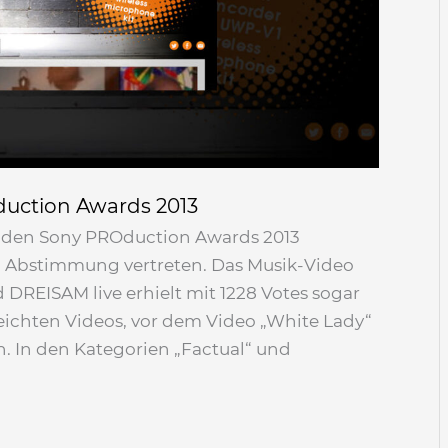
duction Awards 2013
ei den Sony PROduction Awards 2013
n Abstimmung vertreten. Das Musik-Video
REISAM live erhielt mit 1228 Votes sogar
eichten Videos, vor dem Video „White Lady“
. In den Kategorien „Factual“ und