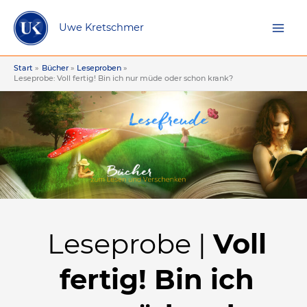
Zum
Inhalt
Uwe Kretschmer
springen
Start
Bücher
Leseproben
Leseprobe: Voll fertig! Bin ich nur müde oder schon krank?
Leseprobe |
Voll
fertig! Bin ich