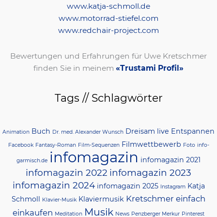
www.katja-schmoll.de
www.motorrad-stiefel.com
www.redchair-project.com
Bewertungen und Erfahrungen für Uwe Kretschmer
finden Sie in meinem
«Trustami Profil»
Tags // Schlagwörter
Buch
Dreisam live
Entspannen
Animation
Dr. med. Alexander Wunsch
Filmwettbewerb
Facebook
Fantasy-Roman
Film-Sequenzen
Foto
info-
infomagazin
infomagazin 2021
garmisch.de
infomagazin 2022
infomagazin 2023
infomagazin 2024
infomagazin 2025
Katja
Instagram
Kretschmer einfach
Schmoll
Klaviermusik
Klavier-Musik
Musik
einkaufen
Meditation
News
Penzberger Merkur
Pinterest