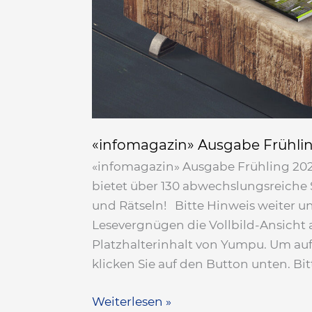
«infomagazin» Ausgabe Frühli
«infomagazin» Ausgabe Frühling 202
bietet über 130 abwechslungsreiche 
und Rätseln! Bitte Hinweis weiter u
Lesevergnügen die Vollbild-Ansicht a
Platzhalterinhalt von Yumpu. Um auf
klicken Sie auf den Button unten. Bi
Weiterlesen »