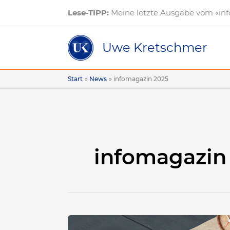
Zum
Lese-TIPP:
Meine letzte Ausgabe vom «inf
Inhalt
springen
Uwe Kretschmer
Start
News
infomagazin 2025
infomagazin
«infomagazin»