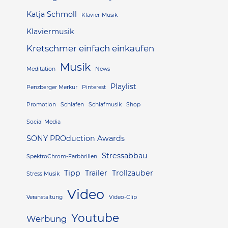
Katja Schmoll
Klavier-Musik
Klaviermusik
Kretschmer einfach einkaufen
Musik
Meditation
News
Playlist
Penzberger Merkur
Pinterest
Promotion
Schlafen
Schlafmusik
Shop
Social Media
SONY PROduction Awards
Stressabbau
SpektroChrom-Farbbrillen
Tipp
Trailer
Trollzauber
Stress Musik
Video
Veranstaltung
Video-Clip
Youtube
Werbung