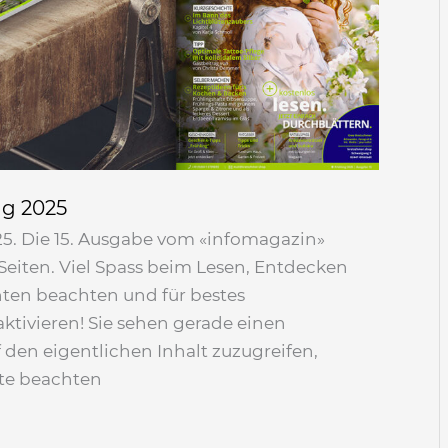
ng 2025
5. Die 15. Ausgabe vom «infomagazin»
Seiten. Viel Spass beim Lesen, Entdecken
nten beachten und für bestes
ktivieren! Sie sehen gerade einen
 den eigentlichen Inhalt zuzugreifen,
tte beachten