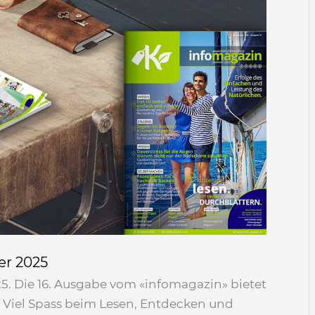
r 2025
 Die 16. Ausgabe vom «infomagazin» bietet
 Viel Spass beim Lesen, Entdecken und