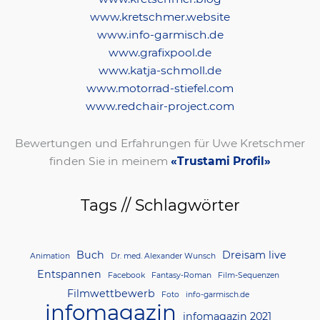
www.kretschmer.website
www.info-garmisch.de
www.grafixpool.de
www.katja-schmoll.de
www.motorrad-stiefel.com
www.redchair-project.com
Bewertungen und Erfahrungen für Uwe Kretschmer
finden Sie in meinem
«Trustami Profil»
Tags // Schlagwörter
Buch
Dreisam live
Animation
Dr. med. Alexander Wunsch
Entspannen
Facebook
Fantasy-Roman
Film-Sequenzen
Filmwettbewerb
Foto
info-garmisch.de
infomagazin
infomagazin 2021