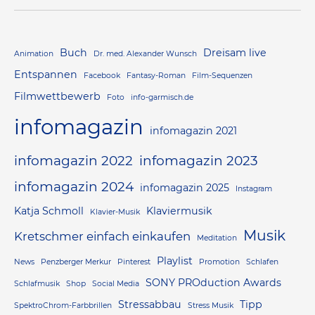
Buch
Dreisam live
Animation
Dr. med. Alexander Wunsch
Entspannen
Facebook
Fantasy-Roman
Film-Sequenzen
Filmwettbewerb
Foto
info-garmisch.de
infomagazin
infomagazin 2021
infomagazin 2022
infomagazin 2023
infomagazin 2024
infomagazin 2025
Instagram
Katja Schmoll
Klaviermusik
Klavier-Musik
Musik
Kretschmer einfach einkaufen
Meditation
Playlist
News
Penzberger Merkur
Pinterest
Promotion
Schlafen
SONY PROduction Awards
Schlafmusik
Shop
Social Media
Stressabbau
Tipp
SpektroChrom-Farbbrillen
Stress Musik