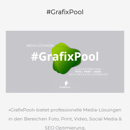
#GrafixPool
«GrafixPool» bietet professionelle Media-Lösungen
in den Bereichen Foto, Print, Video, Social Media &
SEO Optimierung.