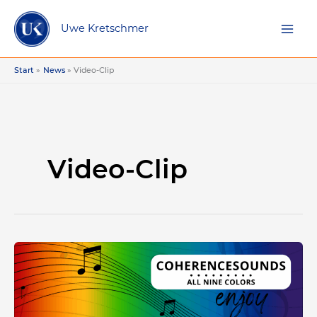
Zum
Inhalt
Uwe Kretschmer
springen
Start
News
Video-Clip
Video-Clip
Die
neun
KohärenzKlänge
von