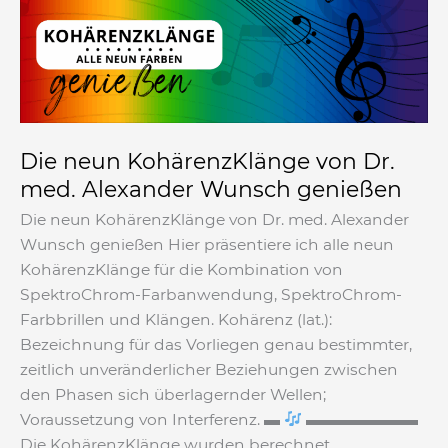
Dr.
med.
Alexander
Wunsch
genießen
Die neun KohärenzKlänge von Dr.
med. Alexander Wunsch genießen
Die neun KohärenzKlänge von Dr. med. Alexander
Wunsch genießen Hier präsentiere ich alle neun
KohärenzKlänge für die Kombination von
SpektroChrom-Farbanwendung, SpektroChrom-
Farbbrillen und Klängen. Kohärenz (lat.):
Bezeichnung für das Vorliegen genau bestimmter,
zeitlich unveränderlicher Beziehungen zwischen
den Phasen sich überlagernder Wellen;
Voraussetzung von Interferenz. ▬
▬▬▬▬▬▬▬
Die KohärenzKlänge wurden berechnet,