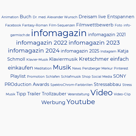
Buch
Dreisam live
Entspannen
Animation
Dr. med. Alexander Wunsch
Filmwettbewerb
Facebook
Fantasy-Roman
Film-Sequenzen
Foto
info-
infomagazin
infomagazin 2021
garmisch.de
infomagazin 2022
infomagazin 2023
infomagazin 2024
infomagazin 2025
Katja
Instagram
Kretschmer einfach
Schmoll
Klaviermusik
Klavier-Musik
Musik
einkaufen
Meditation
News
Penzberger Merkur
Pinterest
Playlist
SONY
Promotion
Schlafen
Schlafmusik
Shop
Social Media
PROduction Awards
Stressabbau
SpektroChrom-Farbbrillen
Stress
Video
Tipp
Trailer
Trollzauber
Musik
Veranstaltung
Video-Clip
Youtube
Werbung