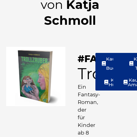
von
Katja
Schmoll
#FANTASY
Kaufen im
K
BoD
Trollza
Buchshop
Kaufen bei
Kau
Hugendube
Ama
Ein
Fantasy-
Roman,
der
für
Kinder
ab 8