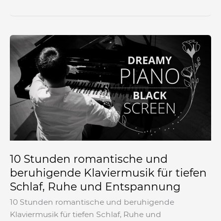
10
Stunden
romantische
und
beruhigende
Klaviermusik
für
tiefen
Schlaf,
Ruhe
10 Stunden romantische und
und
beruhigende Klaviermusik für tiefen
Entspannung
Schlaf, Ruhe und Entspannung
10 Stunden romantische und beruhigende
Klaviermusik für tiefen Schlaf, Ruhe und