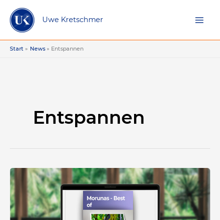
Zum
Inhalt
Uwe Kretschmer
springen
Start
News
Entspannen
Entspannen
Hören
und
genießen