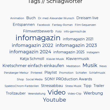
Tags // Schlagwörter
Buch
Dreisam live
Animation
Dr. med. Alexander Wunsch
Entspannen
Facebook
Fantasy-Roman
Film-Sequenzen
Filmwettbewerb
Foto
info-garmisch.de
infomagazin
infomagazin 2021
infomagazin 2022
infomagazin 2023
infomagazin 2024
infomagazin 2025
Instagram
Katja Schmoll
Klaviermusik
Klavier-Musik
Musik
Kretschmer einfach einkaufen
Meditation
News
Playlist
Penzberger Merkur
Pinterest
Promotion
Schlafen
Schlafmusik
SONY PROduction Awards
Shop
Social Media
Stressabbau
Tipp
Trailer
SpektroChrom-Farbbrillen
Stress Musik
Video
Werbung
Trollzauber
Veranstaltung
Video-Clip
Youtube