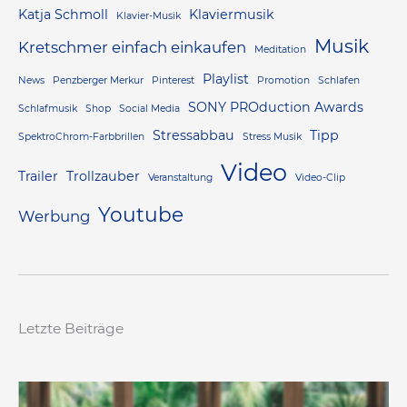
Katja Schmoll
Klaviermusik
Klavier-Musik
Musik
Kretschmer einfach einkaufen
Meditation
Playlist
News
Penzberger Merkur
Pinterest
Promotion
Schlafen
SONY PROduction Awards
Schlafmusik
Shop
Social Media
Stressabbau
Tipp
SpektroChrom-Farbbrillen
Stress Musik
Video
Trailer
Trollzauber
Veranstaltung
Video-Clip
Youtube
Werbung
Letzte Beiträge