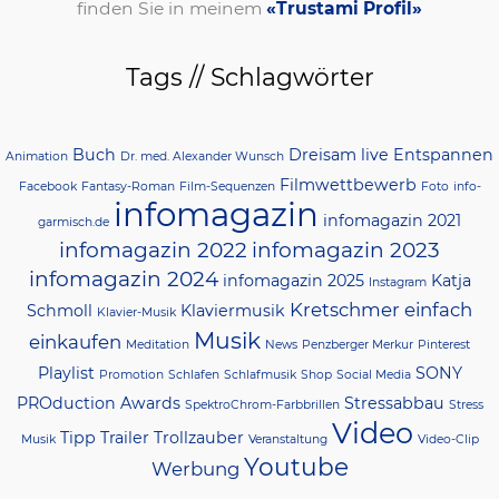
finden Sie in meinem
«Trustami Profil»
Tags // Schlagwörter
Buch
Dreisam live
Entspannen
Animation
Dr. med. Alexander Wunsch
Filmwettbewerb
Facebook
Fantasy-Roman
Film-Sequenzen
Foto
info-
infomagazin
infomagazin 2021
garmisch.de
infomagazin 2022
infomagazin 2023
infomagazin 2024
infomagazin 2025
Katja
Instagram
Kretschmer einfach
Schmoll
Klaviermusik
Klavier-Musik
Musik
einkaufen
Meditation
News
Penzberger Merkur
Pinterest
Playlist
SONY
Promotion
Schlafen
Schlafmusik
Shop
Social Media
PROduction Awards
Stressabbau
SpektroChrom-Farbbrillen
Stress
Video
Tipp
Trailer
Trollzauber
Musik
Veranstaltung
Video-Clip
Youtube
Werbung