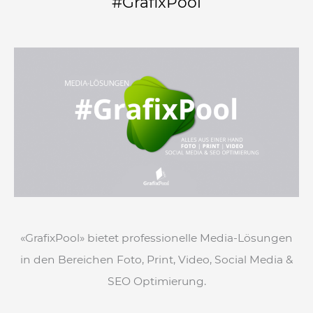
#GrafixPool
«GrafixPool» bietet professionelle Media-Lösungen
in den Bereichen Foto, Print, Video, Social Media &
SEO Optimierung.