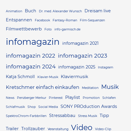
Buch
Dreisam live
Animation
Dr. med. Alexander Wunsch
Entspannen
Facebook
Fantasy-Roman
Film-Sequenzen
Filmwettbewerb
Foto
info-garmisch.de
infomagazin
infomagazin 2021
infomagazin 2022
infomagazin 2023
infomagazin 2024
infomagazin 2025
Instagram
Katja Schmoll
Klaviermusik
Klavier-Musik
Musik
Kretschmer einfach einkaufen
Meditation
Playlist
News
Penzberger Merkur
Pinterest
Promotion
Schlafen
SONY PROduction Awards
Schlafmusik
Shop
Social Media
Stressabbau
Tipp
SpektroChrom-Farbbrillen
Stress Musik
Video
Trailer
Trollzauber
Veranstaltung
Video-Clip