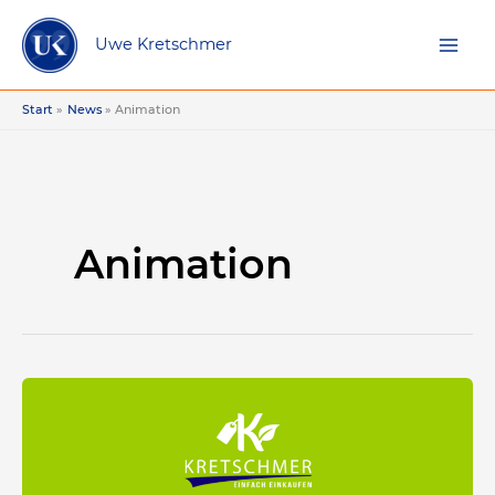
Zum
Inhalt
Uwe Kretschmer
springen
Start
News
Animation
Animation
Kurzer
Online-
Trailer
für