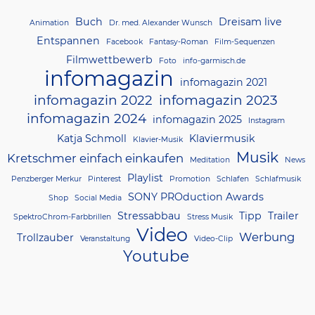
Buch
Dreisam live
Animation
Dr. med. Alexander Wunsch
Entspannen
Facebook
Fantasy-Roman
Film-Sequenzen
Filmwettbewerb
Foto
info-garmisch.de
infomagazin
infomagazin 2021
infomagazin 2022
infomagazin 2023
infomagazin 2024
infomagazin 2025
Instagram
Katja Schmoll
Klaviermusik
Klavier-Musik
Musik
Kretschmer einfach einkaufen
Meditation
News
Playlist
Penzberger Merkur
Pinterest
Promotion
Schlafen
Schlafmusik
SONY PROduction Awards
Shop
Social Media
Stressabbau
Tipp
Trailer
SpektroChrom-Farbbrillen
Stress Musik
Video
Werbung
Trollzauber
Veranstaltung
Video-Clip
Youtube