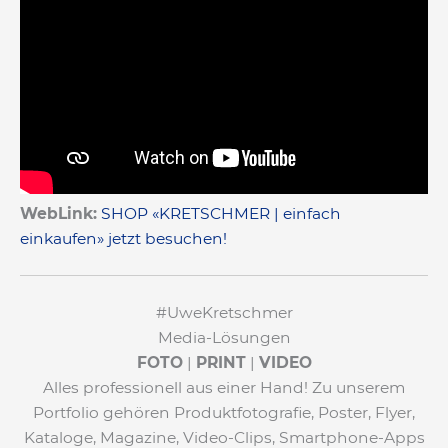
WebLink:
SHOP «KRETSCHMER | einfach
einkaufen» jetzt besuchen!
#UweKretschmer
Media-Lösungen
FOTO
|
PRINT
|
VIDEO
Alles professionell aus einer Hand! Zu unserem
Portfolio gehören Produktfotografie, Poster, Flyer,
Kataloge, Magazine, Video-Clips, Smartphone-Apps