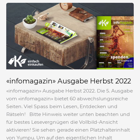
«infomagazin»
Ausgabe
Herbst
2022
«infomagazin» Ausgabe Herbst 2022
«infomagazin» Ausgabe Herbst 2022. Die 5. Ausgabe
vom «infomagazin» bietet 60 abwechslungsreiche
Seiten. Viel Spass beim Lesen, Entdecken und
Rätseln! Bitte Hinweis weiter unten beachten und
für bestes Lesevergnügen die Vollbild-Ansicht
aktivieren! Sie sehen gerade einen Platzhalterinhalt
von Yumpu. Um auf den eigentlichen Inhalt