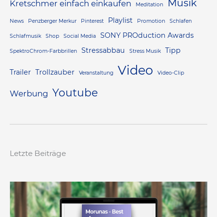
Musik
Kretschmer einfach einkaufen
Meditation
Playlist
News
Penzberger Merkur
Pinterest
Promotion
Schlafen
SONY PROduction Awards
Schlafmusik
Shop
Social Media
Stressabbau
Tipp
SpektroChrom-Farbbrillen
Stress Musik
Video
Trailer
Trollzauber
Veranstaltung
Video-Clip
Youtube
Werbung
Letzte Beiträge