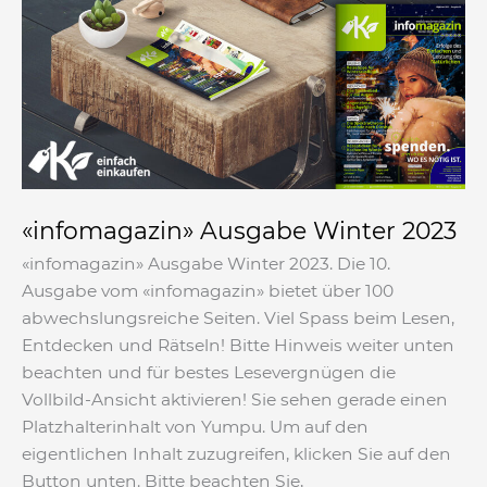
Winter
2023
«infomagazin» Ausgabe Winter 2023
«infomagazin» Ausgabe Winter 2023. Die 10.
Ausgabe vom «infomagazin» bietet über 100
abwechslungsreiche Seiten. Viel Spass beim Lesen,
Entdecken und Rätseln! Bitte Hinweis weiter unten
beachten und für bestes Lesevergnügen die
Vollbild-Ansicht aktivieren! Sie sehen gerade einen
Platzhalterinhalt von Yumpu. Um auf den
eigentlichen Inhalt zuzugreifen, klicken Sie auf den
Button unten. Bitte beachten Sie,